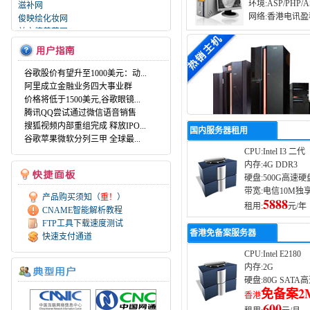
滋补网
环境:ASP/PHP/A
俊映绘化妆网
网络:香港电讯盈
兰之德养花网
尚德信健康网
云品源茶道网
6G网络
谷歌股价有望升至1000美元：动...
江西翔鹭钨业有限公司
阿里成立金融业务四大事业群
深圳市易思达软件技术有限公司
价格将低于1500美元,谷歌眼镜...
长沙市合创房地产经纪有限公司
腾讯QQ尝试通过微信语音销售
赣州市森海健康科技有限公司
搜狐视频内部重组完成 释放IPO...
国内服务器租用
长沙长生源生物科技有限公司
谷歌苹果微软分列三甲 全球最...
广州生命之光电子科技有限公司
CPU:Intel I3 二代
深圳护航时代数据恢复中心
内存:4G DDR3
广州舒乐电子科技有限公司
硬盘:500G高速硬
北票市宝力洁实验室装备制造有限公
带宽:电信10M独
司
产品购买须知（
重！
）
5888
租用:
元/年
湖南蓝略品牌设计有限公司
CNAME智能解析教程
在线数学解题网
FTP工具下载速度测试
香港免备案服务器
广东欧陆590直流调速器维修中心
快速支付通道
沈阳福尔达网络信息技术有限公司
CPU:Intel E2180
江西启光律师事务所
内存:2G
滋补网
硬盘:80G SATA
俊映绘化妆网
免备案2
香港
兰之德养花网
600